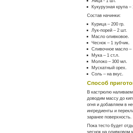
Яйца - 1 шт.
Кукурузная крупа – 
Состав начинки:
Курица – 200 гр.
Лук-порей – 2 шт.
Масло оливковое.
Чеснок – 1 зубчик.
Сливочное масло – 
Мука – 1 ст.л.
Молоко – 300 мл.
Мускатный орех.
Соль – на вкус.
Способ пригото
В кастрюлю наливаем
доводим массу до кип
огня и добавляем в н
ингредиенты и перек
заранее поверхность.
Пока тесто будет отд
чеснок на оливковом 