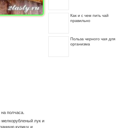
Как и с чем пить чай
правильно
Польза черного чая для
организма
 на полчаса.
м мелкорубленый лук и
езанную курицу и