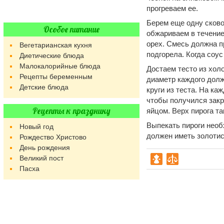
прогреваем ее.
Берем еще одну сково
Особое питание
обжариваем в течение
орех. Смесь должна п
Вегетарианская кухня
подгорела. Когда соус
Диетические блюда
Малокалорийные блюда
Достаем тесто из холо
Рецепты беременным
диаметр каждого долж
Детские блюда
круги из теста. На к
чтобы получился закр
Рецепты к празднику
яйцом. Верх пирога т
Выпекать пироги необ
Новый год
должен иметь золотис
Рождество Христово
День рождения
Великий пост
Пасха