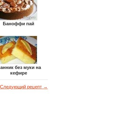
Баноффи пай
анник без муки на
кефире
Следующий рецепт →