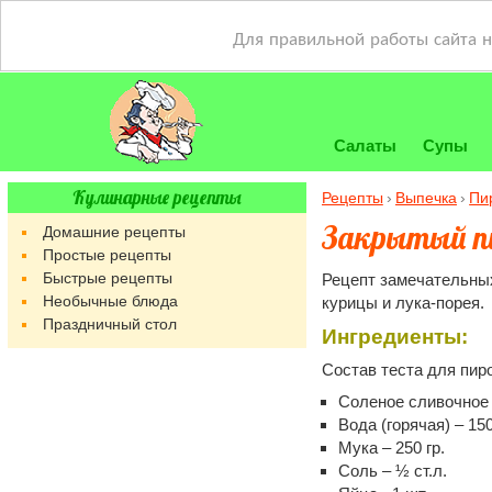
Для правильной работы сайта 
Салаты
Супы
Кулинарные рецепты
Рецепты
Выпечка
Пи
Закрытый пи
Домашние рецепты
Простые рецепты
Быстрые рецепты
Рецепт замечательных
Необычные блюда
курицы и лука-порея.
Праздничный стол
Ингредиенты:
Состав теста для пиро
Соленое сливочное 
Вода (горячая) – 15
Мука – 250 гр.
Соль – ½ ст.л.