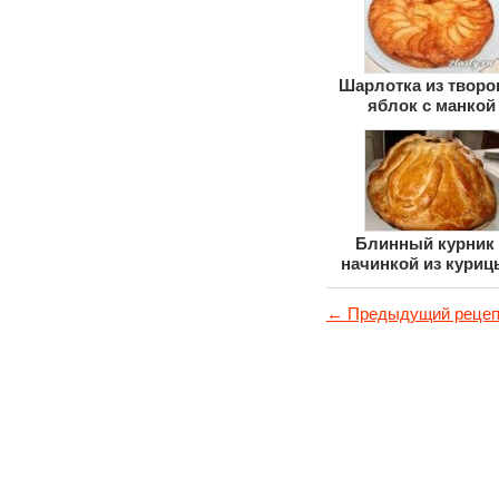
Шарлотка из творог
яблок с манкой
Блинный курник 
начинкой из куриц
грибов
← Предыдущий рецеп
© 2011-2017
Вкусные рецепты
с фотографиями
О проекте