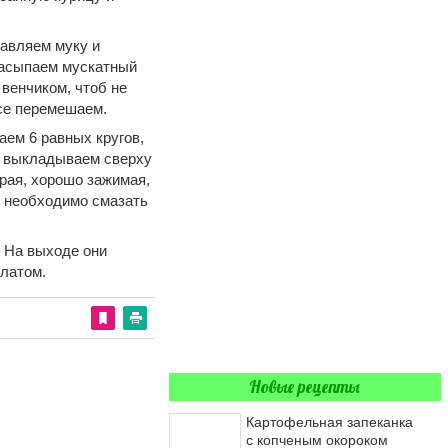
бавляем муку и
засыпаем мускатный
венчиком, чтоб не
все перемешаем.
аем 6 равных кругов,
и выкладываем сверху
края, хорошо зажимая,
х необходимо смазать
. На выходе они
латом.
Новые рецепты
Картофельная запеканка
с копченым окороком