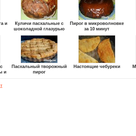
а и
Куличи пасхальные с
Пирог в микроволновке
шоколадной глазурью
за 10 минут
с
Пасхальный творожный
Настоящие чебуреки
М
ы и
пирог
т
Реклама на сайте
Каталог рецептов