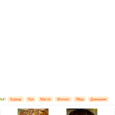
ты:
Курица
Лук
Масло
Молоко
Яйца
Домашние