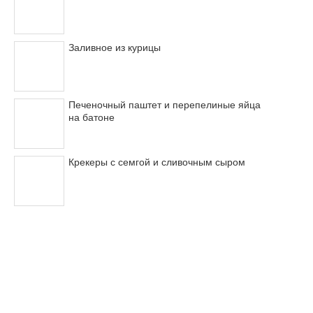
Заливное из курицы
Печеночный паштет и перепелиные яйца
на батоне
Крекеры с семгой и сливочным сыром
© 2011-2017
Вкусные рецепты
с фотографиями
О проекте
Реклама на сайте