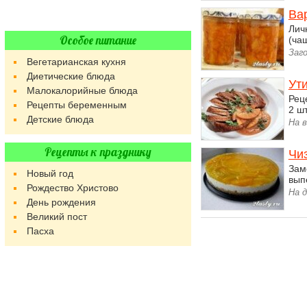
Ва
Лич
Особое питание
(ча
Заг
Вегетарианская кухня
Диетические блюда
Ути
Малокалорийные блюда
Рец
Рецепты беременным
2 шт
Детские блюда
На 
Рецепты к празднику
Чиз
Зам
Новый год
вып
Рождество Христово
На д
День рождения
Великий пост
Пасха