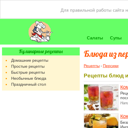
Для правильной работы сайта 
Салаты
Супы
Кулинарные рецепты
Блюда из пе
Домашние рецепты
Рецепты
Персики
Простые рецепты
Быстрые рецепты
Рецепты блюд и
Необычные блюда
Праздничный стол
Ком
Рец
пос
Нап
Ко
Без
Инг