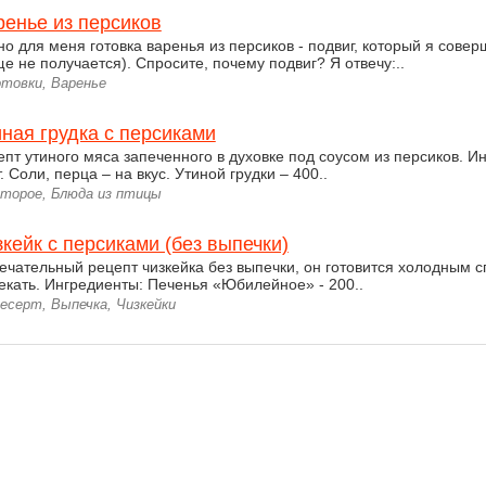
ренье из персиков
но для меня готовка варенья из персиков - подвиг, который я совер
ще не получается). Спросите, почему подвиг? Я отвечу:..
отовки, Варенье
ная грудка с персиками
епт утиного мяса запеченного в духовке под соусом из персиков. И
. Соли, перца – на вкус. Утиной грудки – 400..
второе, Блюда из птицы
кейк с персиками (без выпечки)
ечательный рецепт чизкейка без выпечки, он готовится холодным с
екать. Ингредиенты: Печенья «Юбилейное» - 200..
есерт, Выпечка, Чизкейки