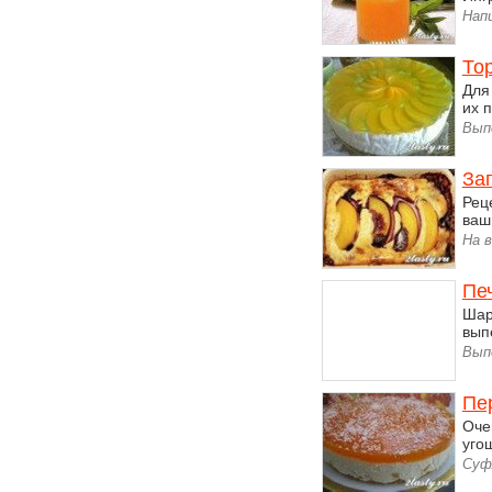
Напи
Тор
Для
их 
Вып
Зап
Рец
ваш
На в
Пе
Шар
вып
Вып
Пе
Оче
уго
Суф