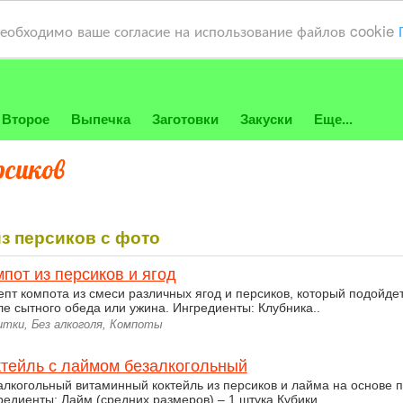
необходимо ваше согласие на использование файлов cookie
Второе
Выпечка
Заготовки
Закуски
Еще...
рсиков
з персиков с фото
пот из персиков и ягод
епт компота из смеси различных ягод и персиков, который подойдет
ле сытного обеда или ужина. Ингредиенты: Клубника..
итки, Без алкоголя, Компоты
ктейль с лаймом безалкогольный
алкогольный витаминный коктейль из персиков и лайма на основе 
редиенты: Лайм (средних размеров) – 1 штука Кубики..