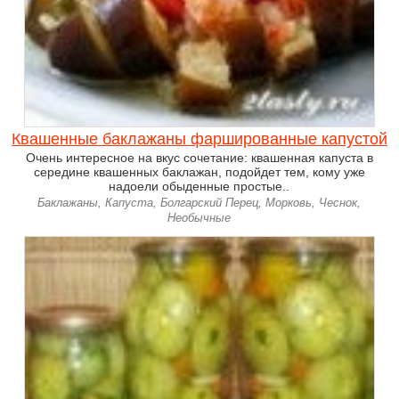
Квашенные баклажаны фаршированные капустой
Очень интересное на вкус сочетание: квашенная капуста в
середине квашенных баклажан, подойдет тем, кому уже
надоели обыденные простые..
Баклажаны, Капуста, Болгарский Перец, Морковь, Чеснок,
Необычные